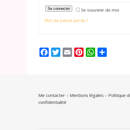
Se connecter
Se souvenir de moi
Mot de passe perdu ?
Facebook
Twitter
Email
Pinterest
WhatsA
Parta
Me contacter
–
Mentions légales
–
Politique 
confidentialité