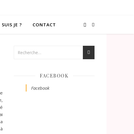
 SUIS JE ?
CONTACT
FACEBOOK
Facebook
le
e,
sé
ai
la
 à