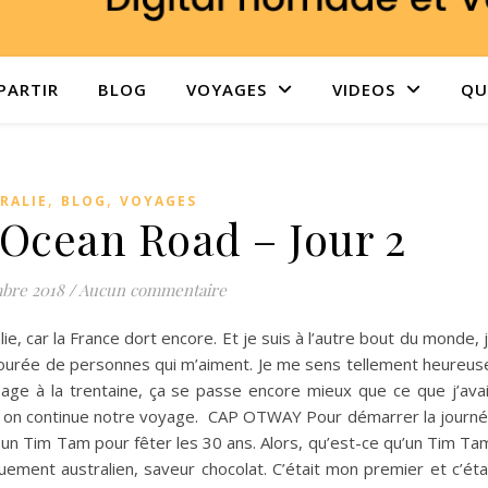
PARTIR
BLOG
VOYAGES
VIDEOS
QUI
,
,
RALIE
BLOG
VOYAGES
 Ocean Road – Jour 2
bre 2018
/
Aucun commentaire
ralie, car la France dort encore. Et je suis à l’autre bout du monde, 
ourée de personnes qui m’aiment. Je me sens tellement heureus
age à la trentaine, ça se passe encore mieux que ce que j’ava
s, on continue notre voyage. CAP OTWAY Pour démarrer la journ
 un Tim Tam pour fêter les 30 ans. Alors, qu’est-ce qu’un Tim Ta
ement australien, saveur chocolat. C’était mon premier et c’éta