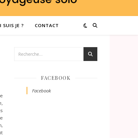
 SUIS JE ?
CONTACT
FACEBOOK
Facebook
je
e,
is
ée
m,
it