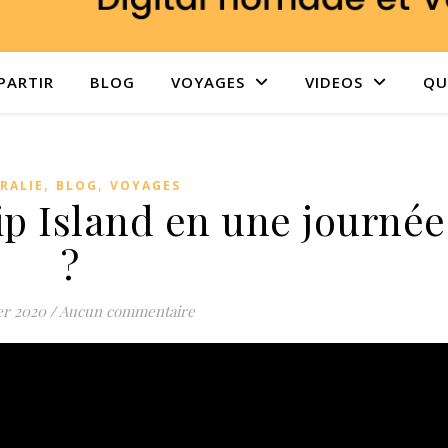
PARTIR
BLOG
VOYAGES
VIDEOS
QUI
,
,
RALIE
BLOG
VOYAGES
lip Island en une journée
?
er 2020
/
Aucun commentaire