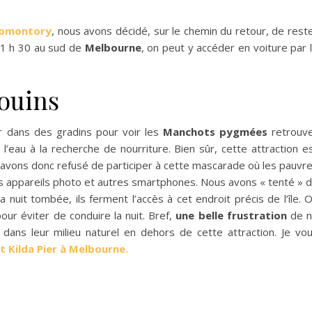
romontory
, nous avons décidé, sur le chemin du retour, de rest
 1 h 30 au sud de
Melbourne
, on peut y accéder en voiture par 
gouins
ller dans des gradins pour voir les
Manchots pygmées
retrouv
l’eau à la recherche de nourriture.
Bien sûr, cette attraction e
 avons donc refusé de participer à cette mascarade où les pauvr
 appareils photo et autres smartphones.
Nous avons « tenté » 
a nuit tombée, ils ferment l’accès à cet endroit précis de l’île.
O
r éviter de conduire la nuit.
Bref,
une belle frustration
de n
 dans leur milieu naturel en dehors de cette attraction.
Je vo
t
Kilda
Pier à Melbourne.