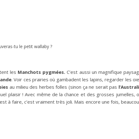
veras-tu le petit wallaby ?
itent les
Manchots pygmées.
C’est aussi un magnifique paysa
rlande
. Voir ces prairies où gambadent les lapins, regarder les oi
bies
au milieu des herbes folles (sinon ça ne serait pas
l’Austral
 quel plaisir ! Avec même de la chance et des grosses jumelles, 
 est à faire, c’est vraiment très joli. Mais encore une fois, beauco