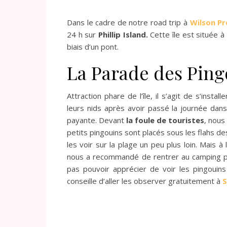
Dans le cadre de notre road trip à
Wilson P
24 h sur
Phillip Island.
Cette île est située à
biais d’un pont.
La Parade des Pin
Attraction phare de l’île, il s’agit de s’insta
leurs nids après avoir passé la journée dans 
payante.
Devant
la foule de touristes
, nous
petits pingouins sont placés sous les
flahs
des
les voir sur la plage un peu plus loin.
Mais à l
nous a recommandé de rentrer au camping pou
pas pouvoir apprécier de voir les pingouins
conseille d’aller les observer gratuitement à
S