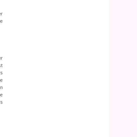
er
le
er
st
es
de
n
e
us