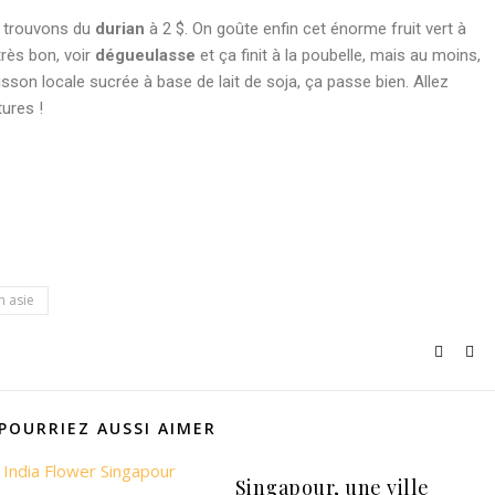
us trouvons du
durian
à 2 $. On goûte enfin cet énorme fruit vert à
rès bon, voir
dégueulasse
et ça finit à la poubelle, mais au moins,
sson locale sucrée à base de lait de soja, ça passe bien. Allez
ures !
pp
ger
n asie
POURRIEZ AUSSI AIMER
Singapour, une ville