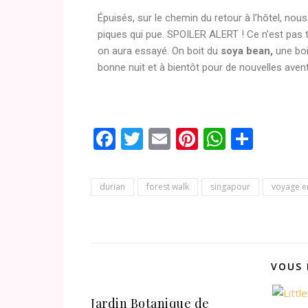
Épuisés, sur le chemin du retour à l’hôtel, no
piques qui pue. SPOILER ALERT ! Ce n’est pas t
on aura essayé. On boit du
soya bean,
une boi
bonne nuit et à bientôt pour de nouvelles avent
Facebook
Twitter
Email
Pinterest
WhatsA
Parta
durian
forest walk
singapour
voyage e
VOUS 
Jardin Botanique de