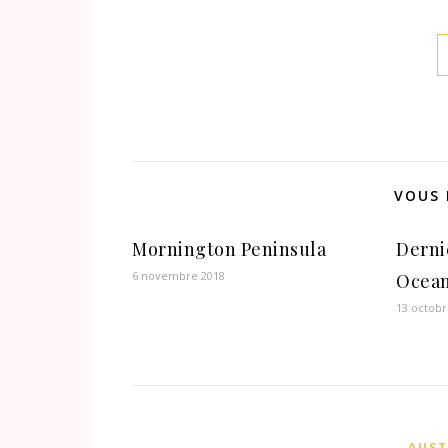
VOUS 
Mornington Peninsula
Dernie
6 novembre 2018
Ocean
13 octobr
AUST