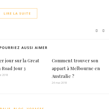
LIRE LA SUITE
POURRIEZ AUSSI AIMER
r jour sur la Great
Comment trouver son
 Road Jour 3
appart à Melbourne en
e 2018
Australie ?
24 mai 2018
,
,
RALIE
BLOG
VOYAGES