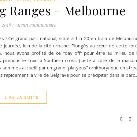
g Ranges – Melbourne
n 2018
/
Aucun commentaire
! Ce grand parc national, situé à 1 h 20 en train de Melbourn
ournée, loin de la cité urbaine. Plongés au cœur de cette for
e, nous avons profité de ce “day off” pour être au milieu de 
s prenons le train à Southern cross (juste à côté de la maison
us sommes accueilli par un grand “platypus” ornithorynque en stre
 rapidement la ville de Belgrave pour se précipiter dans le parc
LIRE LA SUITE