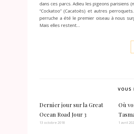
dans ces parcs. Adieu les pigeons parisiens (
“Cockatoo” (Cacatoès) et autres perroquets
perruche a été le premier oiseau à nous surp
Mais elles restent…
VOUS 
Dernier jour sur la Great
Où vo
Ocean Road Jour 3
Tasma
13 octobre 2018
1 avril 20