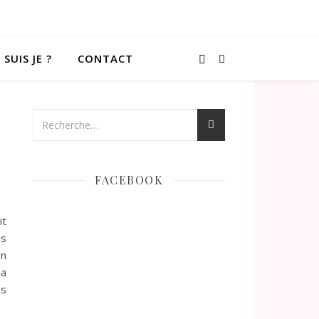
 SUIS JE ?
CONTACT
FACEBOOK
it
us
Un
la
es