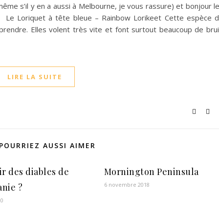
même s’il y en a aussi à Melbourne, je vous rassure) et bonjour l
. Le Loriquet à tête bleue – Rainbow Lorikeet Cette espèce 
rendre. Elles volent très vite et font surtout beaucoup de brui
LIRE LA SUITE
POURRIEZ AUSSI AIMER
ir des diables de
Mornington Peninsula
6 novembre 2018
nie ?
20