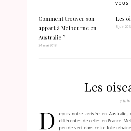
VOUS 
Comment trouver son
Les o
5 juin 201
appart à Melbourne en
Australie ?
24 mai 2018
Les ois
5 juin
D
epuis notre arrivée en Australie, 
différentes de celles en France. Me
peu de vert dans cette folie urbaine