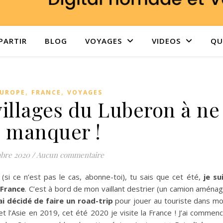
PARTIR
BLOG
VOYAGES
VIDEOS
QUI
,
,
UROPE
FRANCE
VOYAGES
villages du Luberon à ne
 manquer !
bre 2020
/
Aucun commentaire
(si ce n’est pas le cas, abonne-toi), tu sais que cet été,
je su
 France
. C’est à bord de mon vaillant destrier (un camion aména
’ai décidé de faire un road-trip
pour jouer au touriste dans m
t l’Asie en 2019, cet été 2020 je visite la France ! J’ai commen