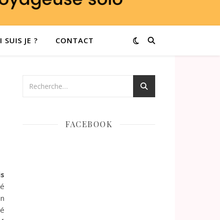
 SUIS JE ?
CONTACT
FACEBOOK
is
gé
on
cé