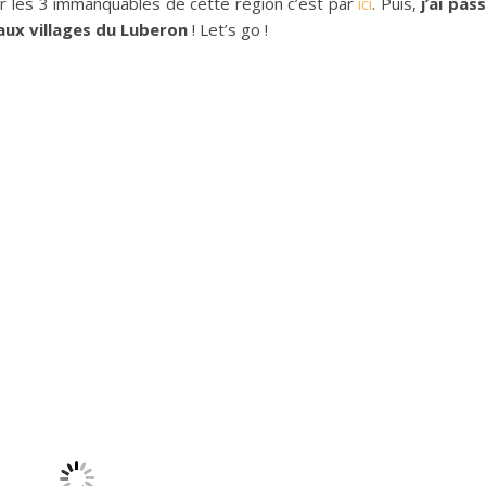
oir les 3 immanquables de cette région c’est par
ici
. Puis,
j’ai pas
aux villages du Luberon
! Let’s go !