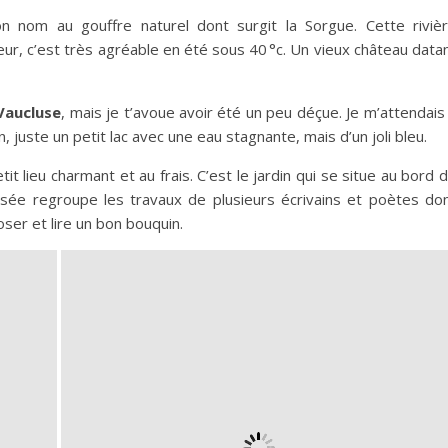
n nom au gouffre naturel dont surgit la Sorgue. Cette riviè
eur, c’est très agréable en été sous 40 °c. Un vieux château data
 Vaucluse
, mais je t’avoue avoir été un peu déçue. Je m’attendais
, juste un petit lac avec une eau stagnante, mais d’un joli bleu.
tit lieu charmant et au frais. C’est le jardin qui se situe au bord 
sée regroupe les travaux de plusieurs écrivains et poètes do
oser et lire un bon bouquin.