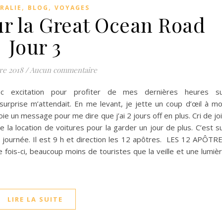
,
,
RALIE
BLOG
VOYAGES
ur la Great Ocean Road
Jour 3
re 2018
/
Aucun commentaire
c excitation pour profiter de mes dernières heures s
urprise m’attendait. En me levant, je jette un coup d’œil à m
e un message pour me dire que j’ai 2 jours off en plus. Cri de jo
 la location de voitures pour la garder un jour de plus. C’est s
 journée. Il est 9 h et direction les 12 apôtres. LES 12 APÔTR
e fois-ci, beaucoup moins de touristes que la veille et une lumiè
LIRE LA SUITE