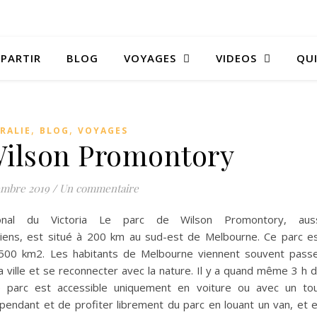
 PARTIR
BLOG
VOYAGES
VIDEOS
QUI
,
,
RALIE
BLOG
VOYAGES
 Wilson Promontory
embre 2019
/
Un commentaire
ional du Victoria Le parc de Wilson Promontory, aus
liens, est situé à 200 km au sud-est de Melbourne. Ce parc e
e 500 km2. Les habitants de Melbourne viennent souvent pass
 ville et se reconnecter avec la nature. Il y a quand même 3 h 
e parc est accessible uniquement en voiture ou avec un to
pendant et de profiter librement du parc en louant un van, et 