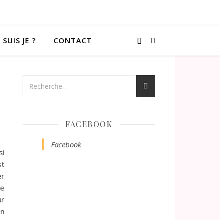
 SUIS JE ?
CONTACT
FACEBOOK
Facebook
si
st
er
de
ur
en