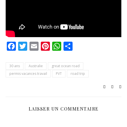
Facebook
Twitter
Email
Pinterest
WhatsApp
Partager
30 ans
Australie
great ocean road
permis vacances travail
PVT
road trip
LAISSER UN COMMENTAIRE